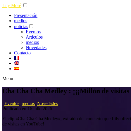
Lily Moré
Presentación
medios
noticias
Eventos
Artículos
medios
Novedades
Contacto
Menu
Cha Cha Cha Medley : ¡¡¡Millón de visitas
|
Eventos
,
medios
,
Novedades
Publicado en:16 julio 2026
El clip «Cha Cha Cha Medley», extraído del concierto que Lily ofreci
de visitas en YouTube!