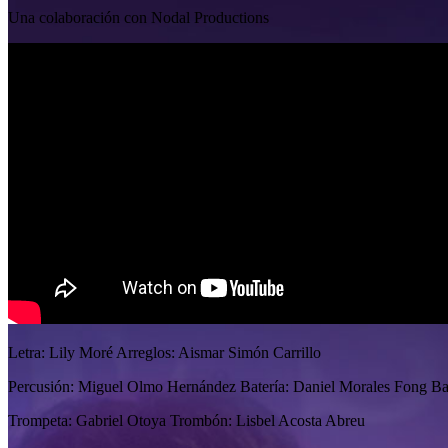
Una colaboración con Nodal Productions
Letra: Lily Moré Arreglos: Aismar Simón Carrillo
Percusión: Miguel Olmo Hernández Batería: Daniel Morales Fong Baj
Trompeta: Gabriel Otoya Trombón: Lisbel Acosta Abreu