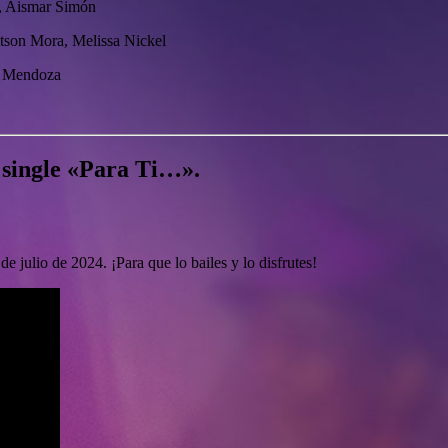
e, Aismar Simón
atson Mora, Melissa Nickel
é Mendoza
 single «Para Ti…».
e julio de 2024. ¡Para que lo bailes y lo disfrutes!