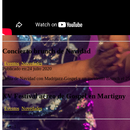
Concierto brunch de Navidad
|
Eventos
,
Novedades
Publicado en:24 julio 2020
Fiesta de Navidad con Madrijazz-Gospel y un suculento Brunch el 25
XV Festival aéreo de Gospel en Martigny
|
Eventos
,
Novedades
Publicado en:24 julio 2020
1