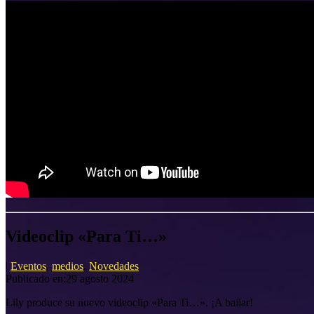
Videoclip «Para Ti…»
|
Eventos
,
medios
,
Novedades
Publicado en:29 agosto 2024
Lily produce su nuevo videoclip «Para Ti…». ¡A bailar!