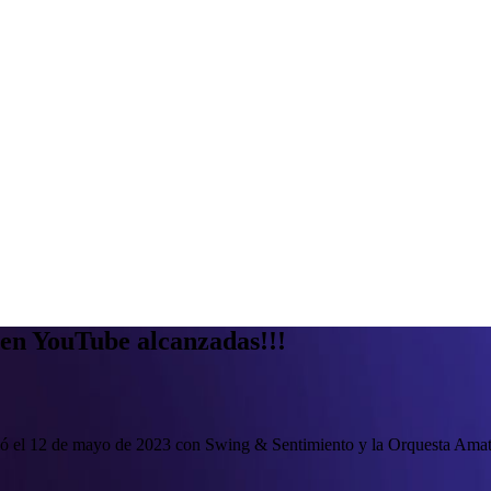
 en YouTube alcanzadas!!!
ó el 12 de mayo de 2023 con Swing & Sentimiento y la Orquesta Amati b