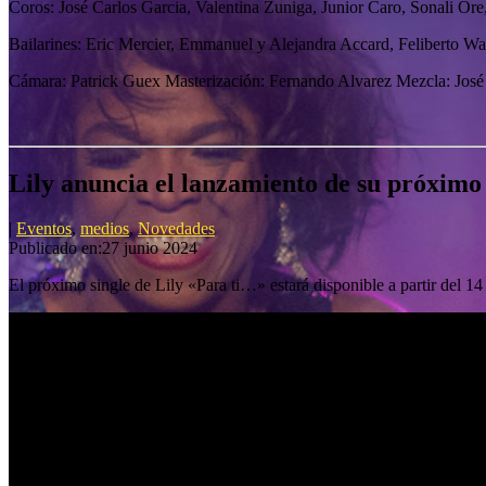
Coros: José Carlos Garcia, Valentina Zuniga, Junior Caro, Sonali Or
Bailarines: Eric Mercier, Emmanuel y Alejandra Accard, Feliberto W
Cámara: Patrick Guex Masterización: Fernando Alvarez Mezcla: Jos
Lily anuncia el lanzamiento de su próximo
|
Eventos
,
medios
,
Novedades
Publicado en:27 junio 2024
El próximo single de Lily «Para ti…» estará disponible a partir del 14 d