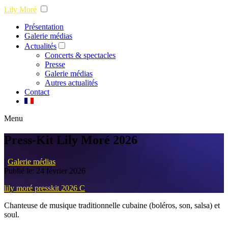
Lily Moré
Présentation
Galerie médias
Actualités
Concerts & spectacles
Presse
Galerie médias
Autres actualités
Contact
Menu
Press-Kit Lily Moré 2026
|
Galerie médias
Publié le: 24 février 2026
lily moré presskit 2026 C
Chanteuse de musique traditionnelle cubaine (boléros, son, salsa) et
soul.